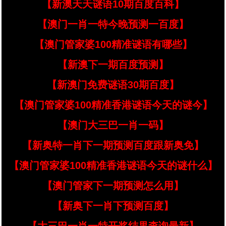
【新澳天天谜语10期百度百科】
【澳门一肖一特今晚预测一百度】
【澳门管家婆100精准谜语有哪些】
【新澳下一期百度预测】
【新澳门免费谜语30期百度】
【澳门管家婆100精准香港谜语今天的谜今】
【澳门大三巴一肖一码】
【新奥特一肖下一期预测百度跟新奥免】
【澳门管家婆100精准香港谜语今天的谜什么】
【澳门管家下一期预测怎么用】
【新奥下一肖下预测百度】