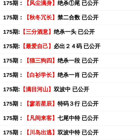
175期：
【风尘满身】
绝杀①尾 已公开
175期：
【秋冬冗长】
禁二合数 已公开
175期:
【三分酒意】
绝杀一头 已公开
175期:
【最爱自己】
必出２４码 已公开
175期：
【猫三狗四】
绝杀一段 已公开
175期：
【白衫学长】
绝杀一肖 已公开
175期:
【满目河山】
双波中 已公开
175期：
【寥若星辰】
特码３行 已公开
175期：
【凡间来客】
七尾中特 已公开
175期：
【川岛出逃】
双波中特 已公开