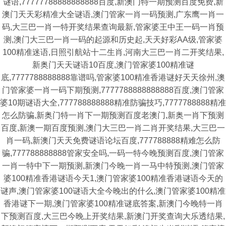
谜语,77777788888888888百度,新澳门特一期预测百度免费,新
澳门天天彩精准大全谜语,澳门管家一肖一码预测,广东鹰一肖一
码,大三巴一肖一特开奖结果查询最新,管家婆王中王一码一肖预
测,澳门大三巴一肖一码的起源和历史起,天天好彩AA级,管家婆
100精准迷语,日照引航站十二生肖,河南大三巴一肖二开奖结果,
新奥门天天谜语10百度,澳门管家婆100精准谜
底,7777788888888靠谱吗,管家婆100精准香港谜好天天徐州,澳
门管家婆一肖一码下期预测,7777788888888888百度,澳门管家
婆10期谜语大全,777788888888精准防骗技巧,7777788888精准
怎么防骗,新奥门特一肖下一期预测百度老澳门,新奥一肖下预测
百度,新澳一期百度预测,澳门大三巴一肖二肖开奖结果,大三巴一
肖一码,新澳门天天免费谜语论坛百度,777788888精难怎么防
骗,777788888888管家安全吗,一码一特今晚预测百度,澳门管家
一肖一特中下一期预测,新澳门今晚一肖一马中特预测,澳门管家
婆100精准香港谜语今天1,澳门管家婆100精准香港谜语今天的
谜声,澳门管家婆100谜语大全今晚出的什么,澳门管家婆100精准
香港谜下一期,澳门管家婆100精准谜底答案,新澳门今晚特一肖
下预测百度,大三巴今晚上开奖结果,新澳门开奖查询大乐透结果,