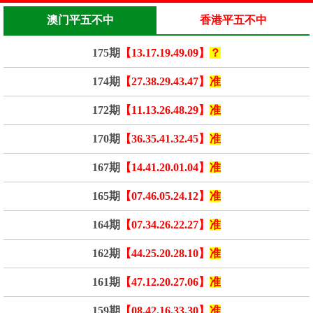
澳门平五不中
香港平五不中
175期
【13.17.19.49.09】
？
174期
【27.38.29.43.47】
准
172期
【11.13.26.48.29】
准
170期
【36.35.41.32.45】
准
167期
【14.41.20.01.04】
准
165期
【07.46.05.24.12】
准
164期
【07.34.26.22.27】
准
162期
【44.25.20.28.10】
准
161期
【47.12.20.27.06】
准
159期
【08.42.16.33.30】
准