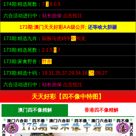
174期:精选尾数：
7.
1
.9.0.5
六合活动进行中：
站长担保
点击投注
173期:澳门天天好彩AA级公开;
还等啥大胆砸
173期:精选九肖：
鼠猴马虎鸡牛
蛇
狗龙
173期:精选尾数：
2.1.5.
6
.7
173期:家禽野兽：
野兽
173期:精选十码：
19.31.35.37.29.34.18.
26
.09.27
六合活动进行中：
站长担保
点击投注
天天好彩【四不像中特图】
澳门四不像精解
香港四不像精解