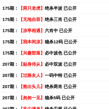
175期：
【两只老虎】
绝杀半波 已公开
175期：
【无地自容】
绝杀三肖 已公开
175期：
【凉亭相遇】
六肖中 已公开
175期：
【我本闲凉】
稳杀12码 已公开
175期：
【兴趣部落】
必中波色 已公开
207期：
【贴身侍从】
必中双波 已公开
207期：
【过路友人】
一码中特 已公开
207期：
【熬出头儿】
绝杀两肖 已公开
207期：
【匆匆一见】
稳杀5码 已公开