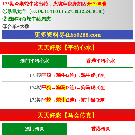
175期今期蛇牛猪出特，火坑牢秋身如囚
开？00准
①杀鼠龙羊（07.19.31.43.03.15.27.39.12.24.36.48）
②图解特肖蛇牛猪鸡虎
③合单+大数
更多资料尽在650288.com
天天好彩【平特心水】
澳门平特心水
香港平特心水
175期
平鸡→鸡牛(2连)→鸡牛虎(3连)
174期
平
狗
→
狗马
(2连)→狗马虎(3连)
173期
平
蛇
→
蛇牛
(2连)→蛇牛猴(3连)
天天好彩【马会传真】
澳门传真
香港传真