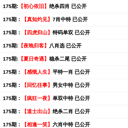
175期:
【初心依旧】
绝杀四肖 已公开
175期：
【真知灼见】
7肖中特 已公开
175期：
【四虎归山】
特码单双 已公开
175期:
【夜晚归客】
八肖选 已公开
175期:
【夏日奇遇】
稳杀二尾 已公开
175期：
【感慨人生】
平特一肖 已公开
175期：
【回忆往事】
男女中特 已公开
175期：
【疯狂一夜】
单双中特 已公开
175期：
【道士出山】
绝杀二肖 已公开
175期：
【相逢一笑】
六肖中特 已公开