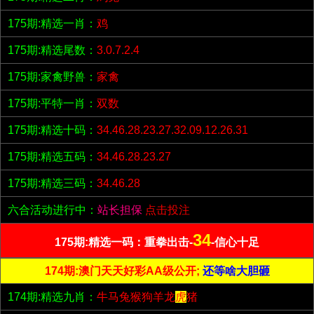
175期:精选一肖：
鸡
175期:精选尾数：
3.0.7.2.4
175期:家禽野兽：
家禽
175期:平特一肖：
双数
175期:精选十码：
34.46.28.23.27.32.09.12.26.31
175期:精选五码：
34.46.28.23.27
175期:精选三码：
34.46.28
六合活动进行中：
站长担保
点击投注
34
175期:精选一码：重拳出击-
-信心十足
174期:澳门天天好彩AA级公开;
还等啥大胆砸
174期:精选九肖：
牛马兔猴狗羊龙
虎
猪