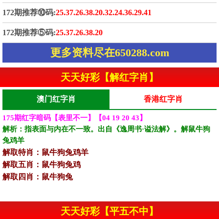
172期推荐⑩码:
25.37.26.38.20.32.24.36.29.41
172期推荐⑤码:
25.37.26.38.20
更多资料尽在650288.com
天天好彩【解红字肖】
澳门红字肖
香港红字肖
175期红字暗码【表里不一】【04 19 20 43】
解析：指表面与内在不一致。出自《逸周书·谥法解》。解鼠牛狗
兔鸡羊‌‌‌
解取特肖：鼠牛狗兔鸡羊
解取五肖：鼠牛狗兔鸡
解取四肖：鼠牛狗兔
天天好彩【平五不中】