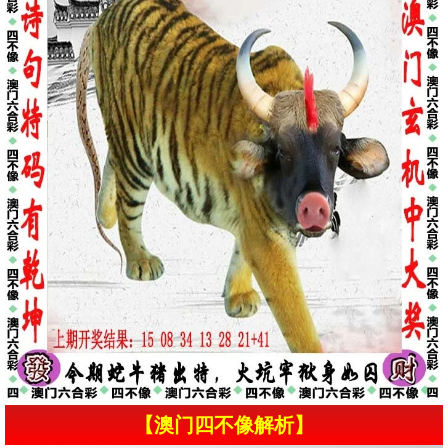
【澳门四不像解析】